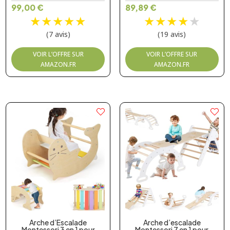
99,00
€
89,89
€
★
★
★
★
★
★
★
★
★
★
(7 avis)
(19 avis)
VOIR L’OFFRE SUR
VOIR L’OFFRE SUR
AMAZON.FR
AMAZON.FR
Arche d’Escalade
Arche d’escalade
Montessori 3 en 1 pour
Montessori 7 en 1 pour