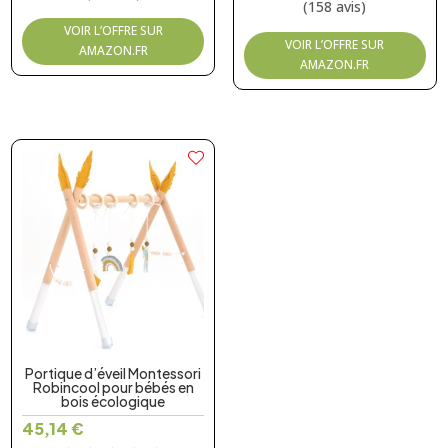
(158 avis)
VOIR L’OFFRE SUR
VOIR L’OFFRE SUR
AMAZON.FR
AMAZON.FR
Portique d’éveil Montessori
Robincool pour bébés en
bois écologique
45,14
€