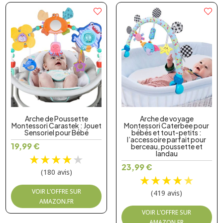
Arche de Poussette
Arche de voyage
Montessori Carastek : Jouet
Montessori Caterbee pour
Sensoriel pour Bébé
bébés et tout-petits :
l’accessoire parfait pour
19,99
€
berceau, poussette et
landau
★
★
★
★
★
23,99
€
(180 avis)
★
★
★
★
★
VOIR L’OFFRE SUR
(419 avis)
AMAZON.FR
VOIR L’OFFRE SUR
AMAZON.FR