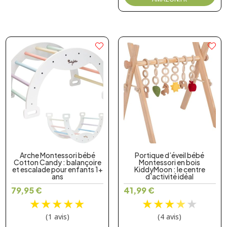
Arche Montessori bébé
Portique d’éveil bébé
Cotton Candy : balançoire
Montessori en bois
et escalade pour enfants 1+
KiddyMoon : le centre
ans
d’activité idéal
79,95
€
41,99
€
★
★
★
★
★
★
★
★
★
★
(1 avis)
(4 avis)