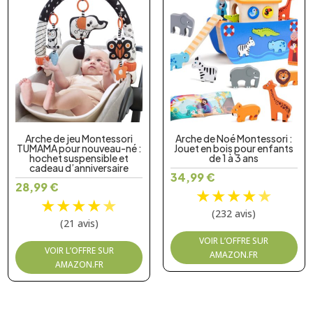
Arche de jeu Montessori
Arche de Noé Montessori :
TUMAMA pour nouveau-né :
Jouet en bois pour enfants
hochet suspensible et
de 1 à 3 ans
cadeau d’anniversaire
34,99
€
28,99
€
★
★
★
★
★
★
★
★
★
★
(232 avis)
(21 avis)
VOIR L’OFFRE SUR
VOIR L’OFFRE SUR
AMAZON.FR
AMAZON.FR