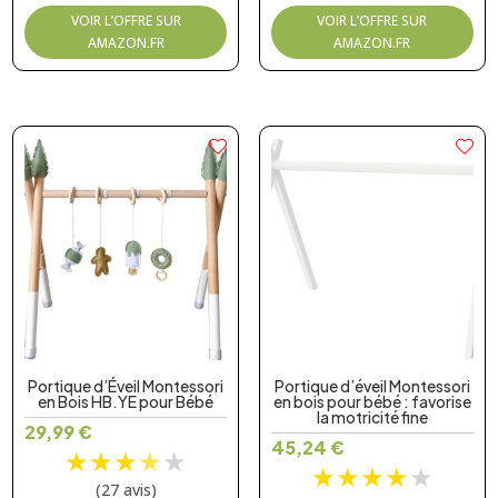
VOIR L’OFFRE SUR
VOIR L’OFFRE SUR
AMAZON.FR
AMAZON.FR
Portique d’Éveil Montessori
Portique d’éveil Montessori
en Bois HB.YE pour Bébé
en bois pour bébé : favorise
la motricité fine
29,99
€
45,24
€
★
★
★
★
★
★
★
★
★
★
(27 avis)