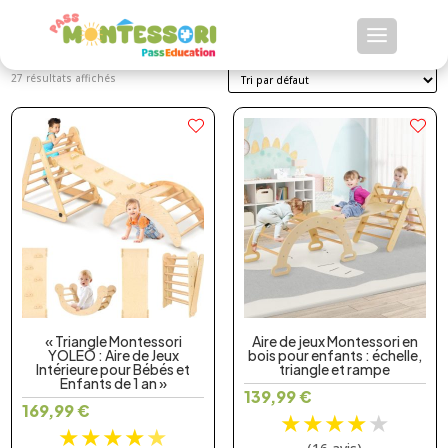
Arche bébé Montessori
27 résultats affichés
« Triangle Montessori
Aire de jeux Montessori en
YOLEO : Aire de Jeux
bois pour enfants : échelle,
Intérieure pour Bébés et
triangle et rampe
Enfants de 1 an »
139,99
€
169,99
€
★
★
★
★
★
★
★
★
★
★