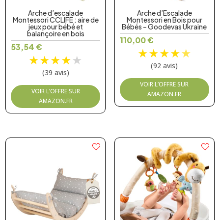
Arche d’escalade
Arche d’Escalade
Montessori CCLIFE : aire de
Montessori en Bois pour
jeux pour bébé et
Bébés – Goodevas Ukraine
balançoire en bois
110,00
€
53,54
€
★
★
★
★
★
★
★
★
★
★
(92 avis)
(39 avis)
VOIR L’OFFRE SUR
VOIR L’OFFRE SUR
AMAZON.FR
AMAZON.FR