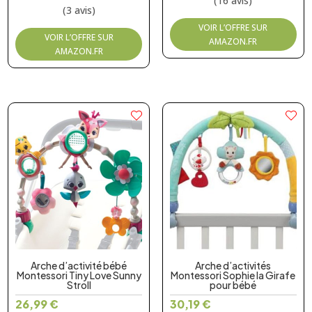
(16 avis)
(3 avis)
Recherche
de
VOIR L’OFFRE SUR
produits
VOIR L’OFFRE SUR
AMAZON.FR
AMAZON.FR
Arche d’activité bébé
Arche d’activités
Montessori Tiny Love Sunny
Montessori Sophie la Girafe
Stroll
pour bébé
26,99
€
30,19
€