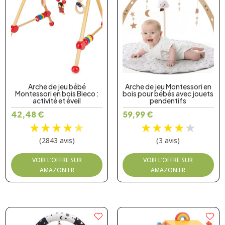
Arche de jeu bébé
Arche de jeu Montessori en
Montessori en bois Bieco :
bois pour bébés avec jouets
activité et éveil
pendentifs
42,48
€
59,99
€
★
★
★
★
★
★
★
★
★
★
(2843 avis)
(3 avis)
VOIR L’OFFRE SUR
VOIR L’OFFRE SUR
AMAZON.FR
AMAZON.FR