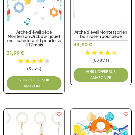
Arche d’éveil bébé
Arche d’éveil Montessori en
Montessori Orzbow : jouet
bois Jollein pour bébé
musical interactif pour les 3
33,90
€
à 12 mois
★
★
★
★
★
31,99
€
★
★
★
★
★
(60 avis)
(3 avis)
VOIR L’OFFRE SUR
AMAZON.FR
VOIR L’OFFRE SUR
AMAZON.FR