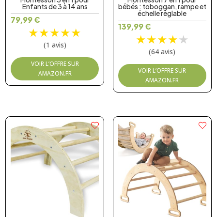
Enfants de 3 à 14 ans
bébés : toboggan, rampe et
échelle réglable
79,99
€
139,99
€
★
★
★
★
★
★
★
★
★
★
(1 avis)
(64 avis)
VOIR L’OFFRE SUR
VOIR L’OFFRE SUR
AMAZON.FR
AMAZON.FR