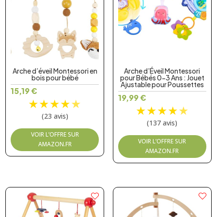
Arche d’éveil Montessori en
Arche d’Éveil Montessori
bois pour bébé
pour Bébés 0-3 Ans : Jouet
Ajustable pour Poussettes
15,19
€
19,99
€
★
★
★
★
★
★
★
★
★
★
(23 avis)
(137 avis)
VOIR L’OFFRE SUR
VOIR L’OFFRE SUR
AMAZON.FR
AMAZON.FR