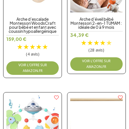
Arche d’escalade
Arche d’éveil bébé
Montessori WoodsCraft
Montessori 2-en-1 TUMAM :
pour bébé et enfant avec
idéale de 0 à 9 mois
coussin hypoallergénique
34,39
€
159,00
€
★
★
★
★
★
★
★
★
★
★
(28 avis)
(4 avis)
VOIR L’OFFRE SUR
VOIR L’OFFRE SUR
AMAZON.FR
AMAZON.FR