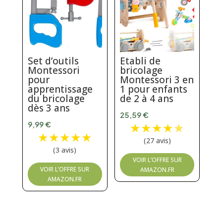
Set d’outils
Etabli de
Montessori
bricolage
pour
Montessori 3 en
apprentissage
1 pour enfants
du bricolage
de 2 à 4 ans
dès 3 ans
25,59
€
9,99
€
★
★
★
★
★
★
★
★
★
★
(27 avis)
(3 avis)
VOIR L’OFFRE SUR
VOIR L’OFFRE SUR
AMAZON.FR
AMAZON.FR