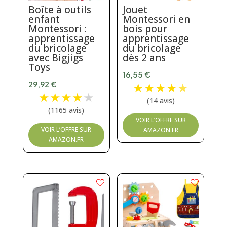
Boîte à outils
Jouet
enfant
Montessori en
Montessori :
bois pour
apprentissage
apprentissage
du bricolage
du bricolage
avec Bigjigs
dès 2 ans
Toys
16,55
€
29,92
€
★
★
★
★
★
★
★
★
★
★
(14 avis)
(1165 avis)
VOIR L’OFFRE SUR
VOIR L’OFFRE SUR
AMAZON.FR
AMAZON.FR