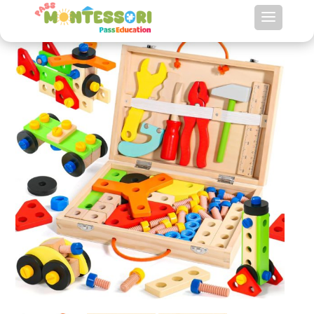
Boîte à outils en bois Montessori : jeu
éducatif pour enfants de 3 à 6 ans
Recherche
de
produits