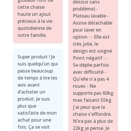
globaux font de
dessus sans
cette chaise
problème) -
haute un ajout
Plateau lavable -
précieux à la vie
Assise détachable
quotidienne de
pour laver en
votre famille.
option : - Elle est
très jolie, le
design est soigné
Super produit ! Je
Point négatif : -
suis quelqu’un qui
Se déplie parfois
passe beaucoup
avec difficulté -
de temps à lire les
Qu'elle n'a pas 4
avis avant
roues - Ne
d’acheter un
supporte pas 60kg
produit. Je suis
max faisant 55kg
plus que
j'ai peur que la
satisfaite de mon
chaise s'effondre.
achat pour une
N'ira pas à plus de
fois. Ça se voit
22kg je pense. Je