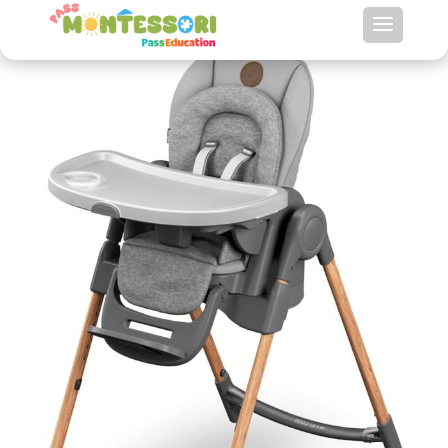
Chaise haute bébé évolutive Montessori
Maxi-Cosi Minla Essential Grey
Recherche
de
produits