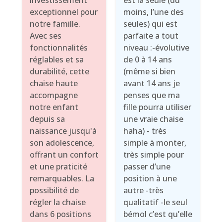
investissement
est la seule (du
exceptionnel pour
moins, l’une des
notre famille.
seules) qui est
Avec ses
parfaite a tout
fonctionnalités
niveau :-évolutive
réglables et sa
de 0 à 14 ans
durabilité, cette
(même si bien
chaise haute
avant 14 ans je
accompagne
penses que ma
notre enfant
fille pourra utiliser
depuis sa
une vraie chaise
naissance jusqu'à
haha) - très
son adolescence,
simple à monter,
offrant un confort
très simple pour
et une praticité
passer d’une
remarquables. La
position à une
possibilité de
autre -très
régler la chaise
qualitatif -le seul
dans 6 positions
bémol c’est qu’elle