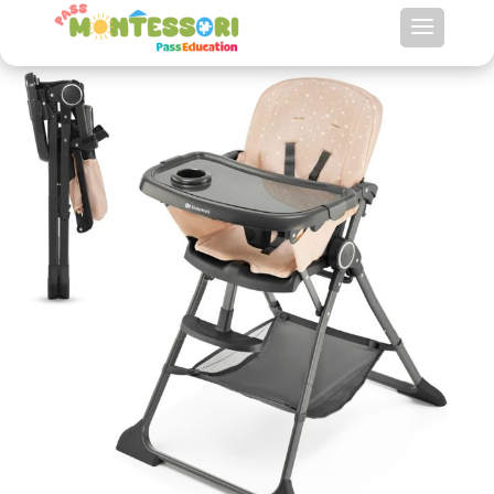
Chaise haute bébé Montessori Foldee de
Kinderkraft : confort et ergonomie de 6
mois à 3 ans
Recherche
de
produits