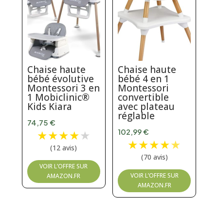
Chaise haute
Chaise haute
bébé évolutive
bébé 4 en 1
Montessori 3 en
Montessori
1 Mobiclinic®
convertible
Kids Kiara
avec plateau
réglable
74,75
€
★
★
★
★
★
102,99
€
★
★
★
★
★
(12 avis)
(70 avis)
VOIR L’OFFRE SUR
VOIR L’OFFRE SUR
AMAZON.FR
AMAZON.FR