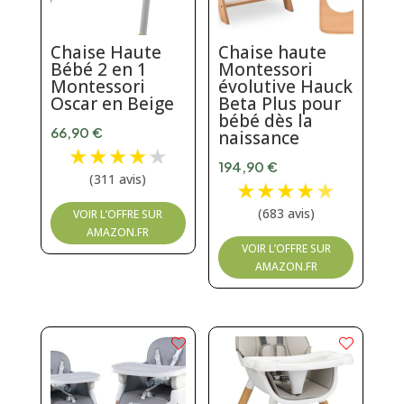
Chaise Haute
Chaise haute
Bébé 2 en 1
Montessori
Montessori
évolutive Hauck
Oscar en Beige
Beta Plus pour
bébé dès la
66,90
€
naissance
★
★
★
★
★
194,90
€
(311 avis)
★
★
★
★
★
(683 avis)
VOIR L’OFFRE SUR
AMAZON.FR
VOIR L’OFFRE SUR
AMAZON.FR